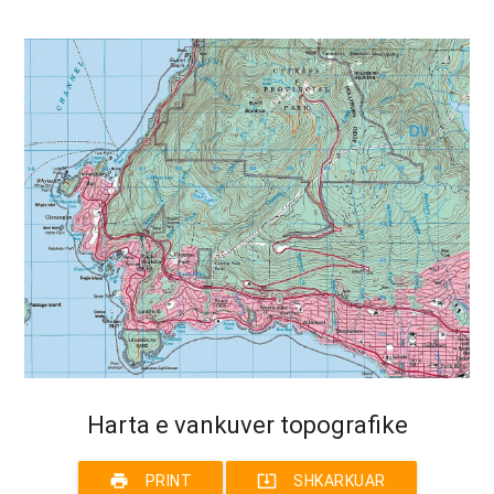
Harta e vankuver topografike
print
system_update_alt
PRINT
SHKARKUAR