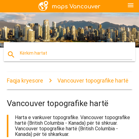
menu
search
Kërkim hartat
Faqja kryesore
Vancouver topografike hartë
Vancouver topografike hartë
Harta e vankuver topografike. Vancouver topografike
hartë (British Columbia - Kanada) për të shkruar.
Vancouver topografike hartë (British Columbia -
Kanada) për të shkarkuar.