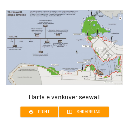
Harta e vankuver seawall
print
system_update_alt
PRINT
SHKARKUAR