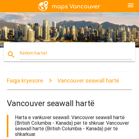
menu
search
Kërkim hartat
Faqja kryesore
Vancouver seawall hartë
Vancouver seawall hartë
Harta e vankuver seawall. Vancouver seawall hartë
(British Columbia - Kanada) për të shkruar. Vancouver
seawall hartë (British Columbia - Kanada) për të
shkarkuar.