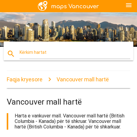
menu
search
Kërkim hartat
Faqja kryesore
Vancouver mall hartë
Vancouver mall hartë
Harta e vankuver mall. Vancouver mall hartë (British
Columbia - Kanada) për të shkruar. Vancouver mall
hartë (British Columbia - Kanada) për të shkarkuar.