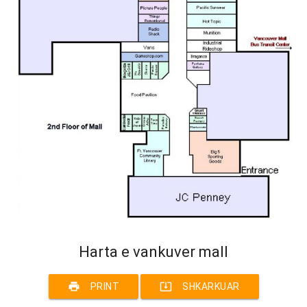
Harta e vankuver mall
print
system_update_alt
PRINT
SHKARKUAR