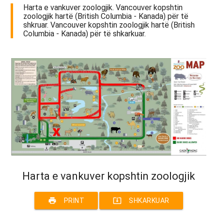
Harta e vankuver zoologjik. Vancouver kopshtin
zoologjik hartë (British Columbia - Kanada) për të
shkruar. Vancouver kopshtin zoologjik hartë (British
Columbia - Kanada) për të shkarkuar.
Harta e vankuver kopshtin zoologjik
print
system_update_alt
PRINT
SHKARKUAR