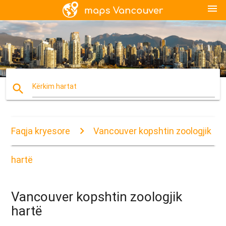
menu
search
Kërkim hartat
Faqja kryesore
Vancouver kopshtin zoologjik
hartë
Vancouver kopshtin zoologjik
hartë