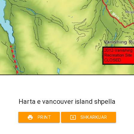
Harta e vancouver island shpella
print
system_update_alt
PRINT
SHKARKUAR