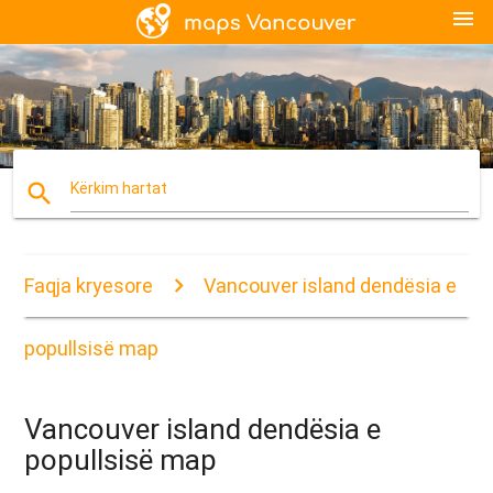
menu
search
Kërkim hartat
Faqja kryesore
Vancouver island dendësia e
popullsisë map
Vancouver island dendësia e
popullsisë map