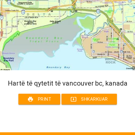
Hartë të qytetit të vancouver bc, kanada
print
system_update_alt
PRINT
SHKARKUAR