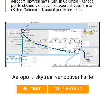
aeroporti skytrain hartë (British Columbia - Kanada)
për të shkruar. Vancouver aeroporti skytrain hartë
(British Columbia - Kanada) për të shkarkuar.
Aeroporti skytrain vancouver hartë
print
system_update_alt
PRINT
SHKARKUAR