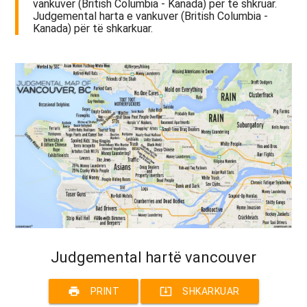
vankuver (British Columbia - Kanada) për të shkruar.
Judgemental harta e vankuver (British Columbia -
Kanada) për të shkarkuar.
Judgemental hartë vancouver
print
system_update_alt
PRINT
SHKARKUAR