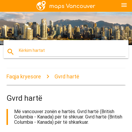
menu
search
Kërkim hartat
Faqja kryesore
Gvrd hartë
Gvrd hartë
Më vancouver zonën e hartës. Gvrd hartë (British
Columbia - Kanada) për të shkruar. Gvrd hartë (British
Columbia - Kanada) për të shkarkuar.